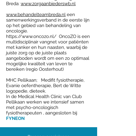
Breda:
www.zorgaanbiederswb.nl
www.behandelteambreda.nl
een
samenwerkingsverband in de eerste lijn
op het gebied van behandeling van
oncologie.
https://www.oncozo.nl/
OncoZO is een
multidisciplinair vangnet voor patiënten
met kanker en hun naasten, waarbij de
juiste zorg op de juiste plaats
aangeboden wordt om een zo optimaal
mogelijke kwaliteit van leven te
bereiken (regio Oosterhout)
MHC Pellikaan; Medifit fysiotherapie,
Evanie oefentherapie, Bert de Witte
logopedie, dieteek.
In de Medical Health Clinic van Club
Pellikaan werken we intensief samen
met psycho-oncologisch
fysiotherapeuten , aangesloten bij
FYNEON