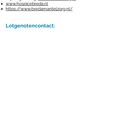
www.hospicebreda.nl
https://www.bredamantelzorg.nl/
Lotgenotencontact:
www.kankerpatient.net
www.jongerenenkanker.nl
zorg voor jongeren met kanker
https://ayazorgnetwerk.nl/
Stichting de Amazones; jonge vrouwen
met borstkanker:
http://www.de-
amazones.nl/
Jong
Borstkanker:
www.jongborstkanker.nl
Mammarosa: speciaal voor allochtone
vrouwenL:
www.mammarosa.nl
Kanker tijdens zwangerschap
https://www.stermetk.nl/
https://www.instagram.com/widowchic
ks/?hl=nl
(jong en weduwe)
https://www.instagram.com/marithiede
ma/
( jong en kanker/seksualiteit en
kanker)