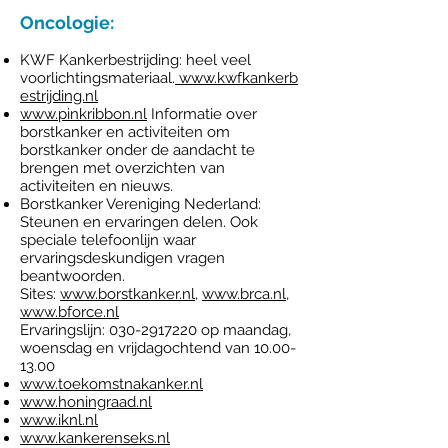
Oncologie:
KWF Kankerbestrijding: heel veel
voorlichtingsmateriaal.
www.kwfkankerb
estrijding.nl
www.pinkribbon.nl
Informatie over
borstkanker en activiteiten om
borstkanker onder de aandacht te
brengen met overzichten van
activiteiten en nieuws.
Borstkanker Vereniging Nederland:
Steunen en ervaringen delen. Ook
speciale telefoonlijn waar
ervaringsdeskundigen vragen
beantwoorden.
Sites:
www.borstkanker.nl
,
www.brca.nl
,
www.bforce.nl
Ervaringslijn: 030-2917220 op maandag,
woensdag en vrijdagochtend van 10.00-
13.00
www.toekomstnakanker.nl
www.honingraad.nl
www.iknl.nl
www.kankerenseks.nl