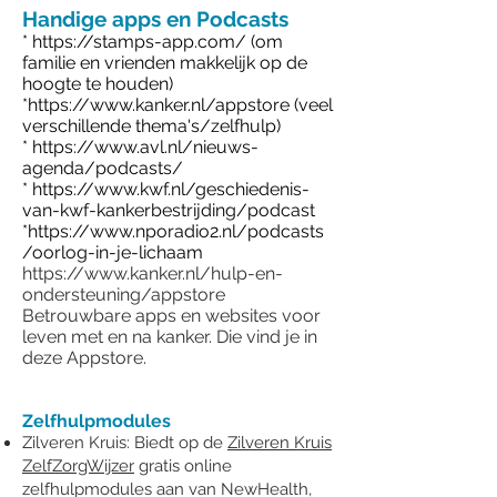
Handige apps en Podcasts
*
https://stamps-app.com/
(om
familie en vrienden makkelijk op de
hoogte te houden)
*
https://www.kanker.nl/appstore
(veel
verschillende thema's/zelfhulp)
*
https://www.avl.nl/nieuws-
agenda/podcasts/
*
https://www.kwf.nl/geschiedenis-
van-kwf-kankerbestrijding/podcast
*
https://www.nporadio2.nl/podcasts
/oorlog-in-je-lichaam
https://www.kanker.nl/hulp-en-
ondersteuning/appstore
Betrouwbare apps en websites voor
leven met en na kanker. Die vind je in
deze Appstore.
Zelfhulpmodules
Zilveren Kruis: Biedt op de
Zilveren Kruis
ZelfZorgWijzer
gratis online
zelfhulpmodules aan van NewHealth,