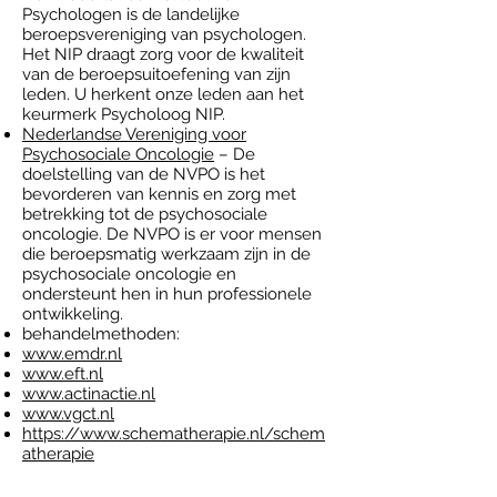
Psychologen is de landelijke
beroepsvereniging van psychologen.
Het NIP draagt zorg voor de kwaliteit
van de beroepsuitoefening van zijn
leden. U herkent onze leden aan het
keurmerk Psycholoog NIP.
Nederlandse Vereniging voor
Psychosociale Oncologie
– De
doelstelling van de NVPO is het
bevorderen van kennis en zorg met
betrekking tot de psychosociale
oncologie. De NVPO is er voor mensen
die beroepsmatig werkzaam zijn in de
psychosociale oncologie en
ondersteunt hen in hun professionele
ontwikkeling.
behandelmethoden:
www.emdr.nl
www.eft.nl
www.actinactie.nl
www.vgct.nl
https://www.schematherapie.nl/schem
atherapie