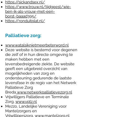
https://sickandsex.nl/
https://www.trouw.nl/tijdgeest/wie-
ben-ik-als-vrouw-met-een-
borst~baaad395/
https://ronduitplat.nl/
Palliatieve zorg:
www.watalsiknietmeerbeterword.nl
Deze website is bestemd voor degenen
die zelf of in hun directe omgeving te
maken hebben met een
levensbedreigende ziekte. De website
geeft een uitgebreid overzicht van
mogelijkheden van zorg en
ondersteuning gedurende de laatste
levensfase in de regio van het Netwerk
Palliatieve Zorg
Breda
www.netwerkpalliatievezorg.nl
Vrijwilligers Palliatieve en Terminale
Zorg,
www.vptz.nl
Mezzo, Landelijke Vereniging voor
Mantelzorgers en
Vrijwilligerszorg,
www.mantelzorg.nl